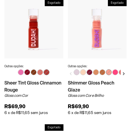
Esgotado
Esgotado
Outras opções:
Outras opções:
Sheer Tint Gloss Cinnamon
Shimmer Gloss Peach
Rouge
Glaze
Gloss com Cor
Gloss com Cor e Brilho
R$69,90
R$69,90
6
x
de
R$11,65
sem juros
6
x
de
R$11,65
sem juros
Esgotado