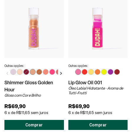
Outras opções:
Outras opções:
Shimmer Gloss Golden
Lip Glow Oil 001
Óleo Labial Hidratante · Aroma de
Hour
Tutti-Frutti
Gloss com Cor e Brilho
R$69,90
R$69,90
6
x
de
R$11,65
sem juros
6
x
de
R$11,65
sem juros