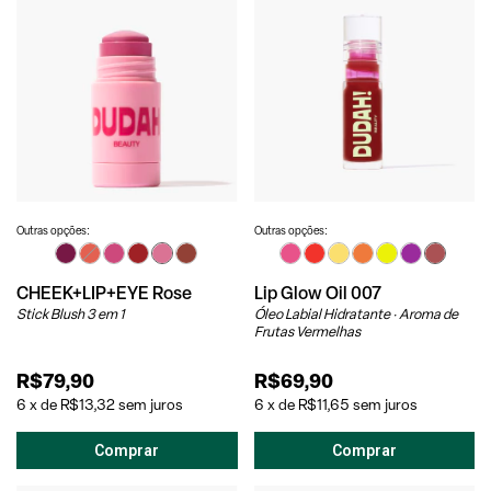
Outras opções:
Outras opções:
CHEEK+LIP+EYE Rose
Lip Glow Oil 007
Stick Blush 3 em 1
Óleo Labial Hidratante · Aroma de
Frutas Vermelhas
R$79,90
R$69,90
6
x
de
R$13,32
sem juros
6
x
de
R$11,65
sem juros