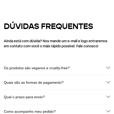
DÚVIDAS FREQUENTES
Ainda está com dúvida? Nos mande um e-mail e logo entraremos
em contato com você o mais rápido possível. Fale conosco!
Os produtos são veganos e cruelty-free?
Sim! Todos os produtos Dudah! são 100% veganos e livres de testes em
animais.
Quais são as formas de pagamento?
Cartão de crédito (até 6x sem juros) e Pix (à vista). Sem taxas
escondidas!
Qual o prazo para envio?
Seu pedido é processado em até 2 dias úteis após a confirmação de
pagamento. O prazo de entrega varia de acordo com o CEP e o tipo de
Como acompanho meu pedido?