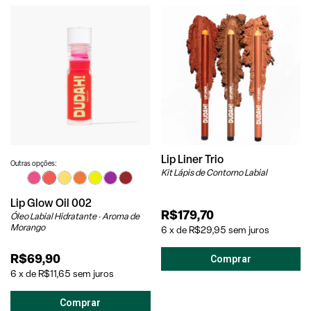
Lip Liner Trio
Outras opções:
Kit Lápis de Contorno Labial
Lip Glow Oil 002
R$179,70
Óleo Labial Hidratante · Aroma de
Morango
6
x
de
R$29,95
sem juros
R$69,90
6
x
de
R$11,65
sem juros