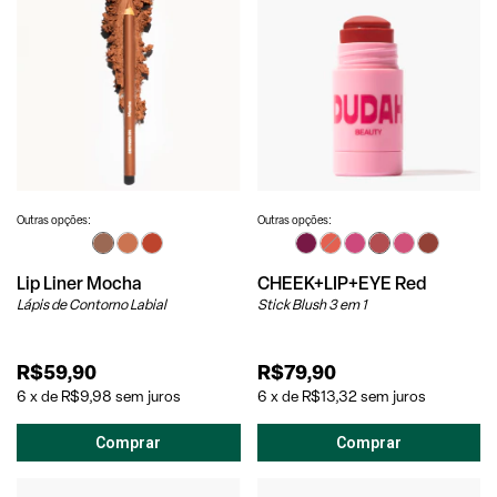
Outras opções:
Outras opções:
Lip Liner Mocha
CHEEK+LIP+EYE Red
Lápis de Contorno Labial
Stick Blush 3 em 1
R$59,90
R$79,90
6
x
de
R$9,98
sem juros
6
x
de
R$13,32
sem juros