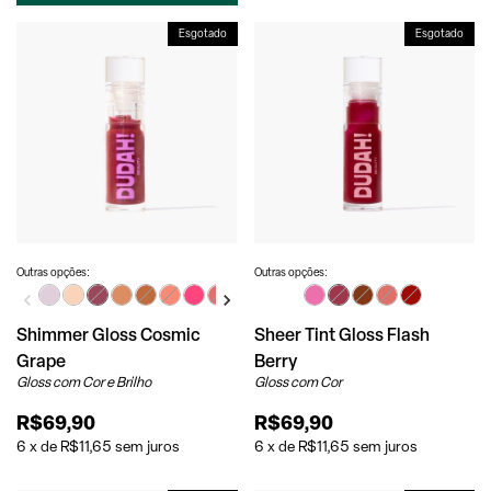
Esgotado
Esgotado
Outras opções:
Outras opções:
Shimmer Gloss Cosmic
Sheer Tint Gloss Flash
Grape
Berry
Gloss com Cor e Brilho
Gloss com Cor
R$69,90
R$69,90
6
x
de
R$11,65
sem juros
6
x
de
R$11,65
sem juros