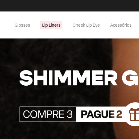
Lip Liners
Glosses
Cheek Lip Eye
Acessórios