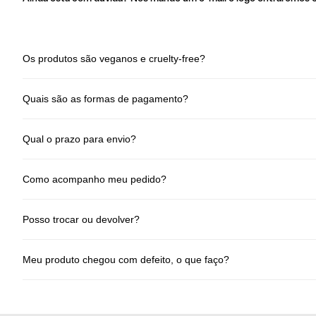
Os produtos são veganos e cruelty-free?
Sim! Todos os produtos Dudah! são 100% veganos e livres de testes em an
Quais são as formas de pagamento?
Cartão de crédito (até 6x sem juros) e Pix (à vista). Sem taxas escondida
Qual o prazo para envio?
Seu pedido é processado em até 2 dias úteis após a confirmação de pagam
Como acompanho meu pedido?
Assim que o pedido for enviado, você recebe no seu e-mail o código de ra
Posso trocar ou devolver?
Sim! Você tem até 7 dias corridos após o recebimento para solicitar dev
Meu produto chegou com defeito, o que faço?
Envie um e-mail para
sac@dudahbeauty.com
com: número do pedido, fot