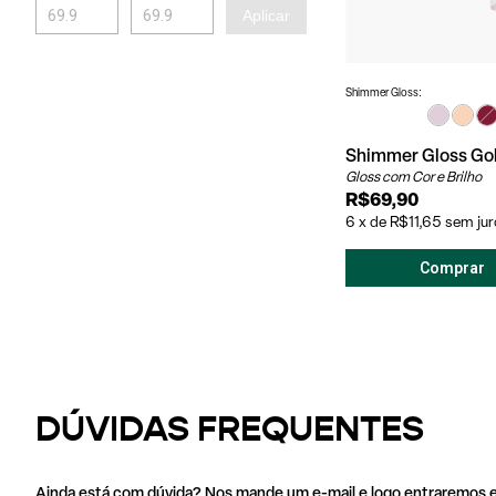
Aplicar
Shimmer Gloss:
Shimmer Gloss Go
Gloss com Cor e Brilho
R$69,90
6
x
de
R$11,65
sem jur
DÚVIDAS FREQUENTES
Ainda está com dúvida? Nos mande um e-mail e logo entraremos e