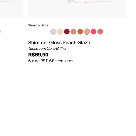
Shimmer Gloss:
Shimmer Gloss Peach Glaze
Gloss com Cor e Brilho
R$69,90
6
x
de
R$11,65
sem juros