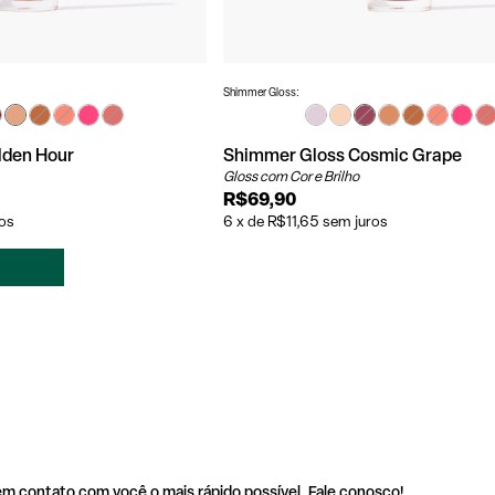
Shimmer Gloss:
lden Hour
Shimmer Gloss Cosmic Grape
Gloss com Cor e Brilho
R$69,90
os
6
x
de
R$11,65
sem juros
m contato com você o mais rápido possível. Fale conosco!